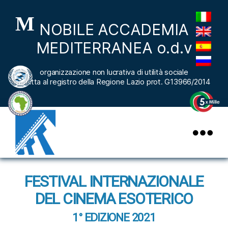
M
NOBILE ACCADEMIA
MEDITERRANEA o.d.v
organizzazione non lucrativa di utilità sociale
iscritta al registro della Regione Lazio prot. G13966/2014
nobileaccademiamediterranea
FESTIVAL INTERNAZIONALE
DEL CINEMA ESOTERICO
1° EDIZIONE 2021