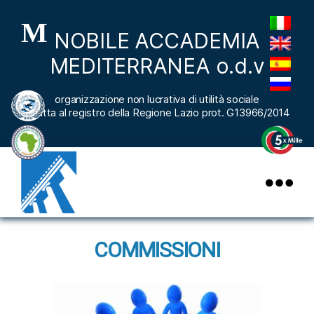
M
NOBILE ACCADEMIA
MEDITERRANEA o.d.v
organizzazione non lucrativa di utilità sociale
iscritta al registro della Regione Lazio prot. G13966/2014
nobileaccademiamediterranea
COMMISSIONI