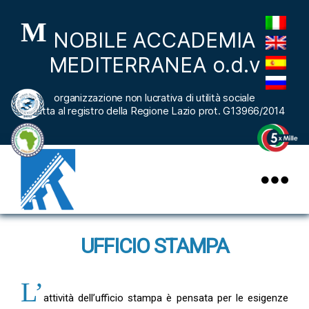
M
NOBILE ACCADEMIA
MEDITERRANEA o.d.v
organizzazione non lucrativa di utilità sociale
iscritta al registro della Regione Lazio prot. G13966/2014
nobileaccademiamediterranea
UFFICIO STAMPA
L’
attività dell’ufficio stampa è pensata per le esigenze